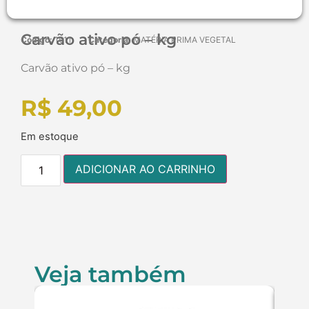
Carvão ativo pó – kg
Código:
1611
Categoria:
MATÉRIA PRIMA VEGETAL
Carvão ativo pó – kg
R$
49,00
Em estoque
ADICIONAR AO CARRINHO
Veja também