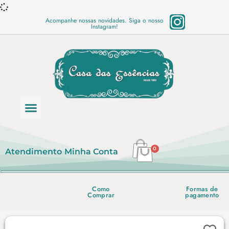
Acompanhe nossas novidades. Siga o nosso
Instagram!
Categoria de produtos
Base Semi Prontas
Mundo Vegano
Produtos Químicos
Lista de preço em PDF
0
Atendimento
Minha Conta
Como
Formas de
Comprar
pagamento