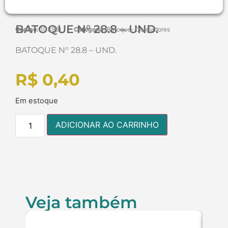
BATOQUE N° 28.8 – UND.
Código:
103961
Categoria:
Batoque- Gotejadores
BATOQUE N° 28.8 – UND.
R$
0,40
Em estoque
ADICIONAR AO CARRINHO
Veja também