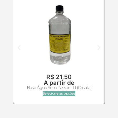
R$
21,50
A partir de
Base Água Sem Passar – Lt (Crisalia)
Selecione as opções