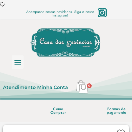
Acompanhe nossas novidades. Siga o nosso
Instagram!
Categoria de produtos
Base Semi Prontas
Mundo Vegano
Produtos Químicos
Lista de preço em PDF
0
Atendimento
Minha Conta
Como
Formas de
Comprar
pagamento