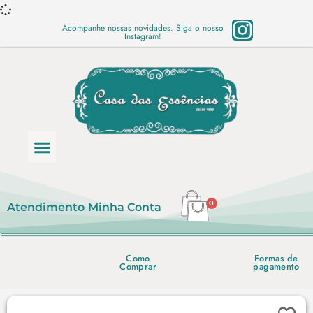
Acompanhe nossas novidades. Siga o nosso
Instagram!
Categoria de produtos
Base Semi Prontas
Mundo Vegano
Produtos Químicos
Lista de preço em PDF
0
Atendimento
Minha Conta
Como
Formas de
Comprar
pagamento