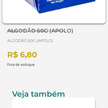
ALGODÃO 50G (APOLO)
Código:
1846
Categoria:
Descartáveis
ALGODÃO 50G (APOLO)
R$
6,80
Fora de estoque
Veja também