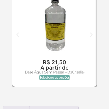
R$
21,50
A partir de
Base Água Sem Passar – Lt (Crisalia)
Selecione as opções