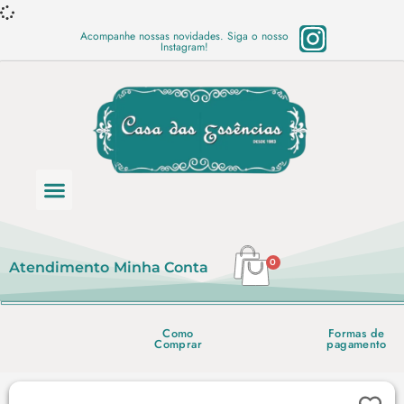
Acompanhe nossas novidades. Siga o nosso
Instagram!
Categoria de produtos
Base Semi Prontas
Mundo Vegano
Produtos Químicos
Lista de preço em PDF
0
Atendimento
Minha Conta
Como
Formas de
Comprar
pagamento