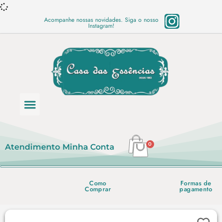
Acompanhe nossas novidades. Siga o nosso
Instagram!
Categoria de produtos
Base Semi Prontas
Mundo Vegano
Produtos Químicos
Lista de preço em PDF
0
Atendimento
Minha Conta
Como
Formas de
Comprar
pagamento