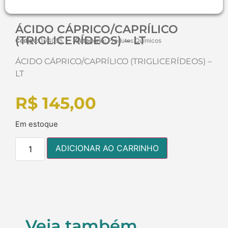
ÁCIDO CÁPRICO/CAPRÍLICO
(TRIGLICERÍDEOS) – LT
Código:
104055
Categoria:
Produtos Químicos
ÁCIDO CÁPRICO/CAPRÍLICO (TRIGLICERÍDEOS) –
LT
R$
145,00
Em estoque
ADICIONAR AO CARRINHO
Veja também