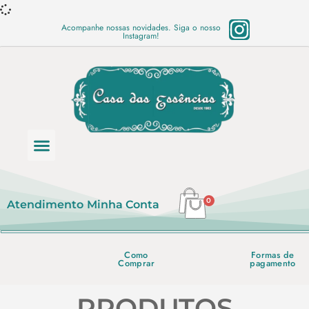
Acompanhe nossas novidades. Siga o nosso
Instagram!
Categoria de produtos
Base Semi Prontas
Mundo Vegano
Produtos Químicos
Lista de preço em PDF
0
Atendimento
Minha Conta
Como
Formas de
Comprar
pagamento
PRODUTOS