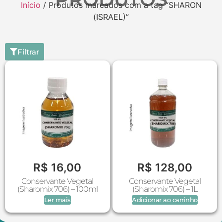
Início
/ Produtos marcados com a tag “SHARON
(ISRAEL)”
Filtrar
R$
16,00
R$
128,00
Conservante Vegetal
Conservante Vegetal
(Sharomix 706) – 100ml
(Sharomix 706) – 1L
Ler mais
Adicionar ao carrinho