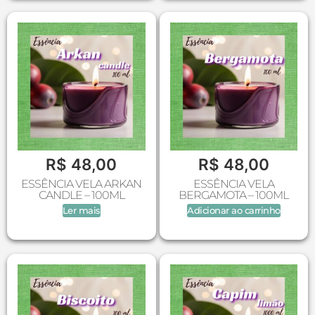
R$
48,00
R$
48,00
ESSÊNCIA VELA ARKAN
ESSÊNCIA VELA
CANDLE – 100ML
BERGAMOTA – 100ML
Ler mais
Adicionar ao carrinho