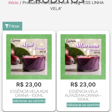
Início
/ Produtos marcados com a tag “ESS LINHA
VELA”
Filtrar
R$
23,00
R$
23,00
ESSÊNCIA VELA AÇAÍ
ESSÊNCIA VELA
GRANA – 100ML
ALFAZEMA GRANA –
100ML
Adicionar ao carrinho
Adicionar ao carrinho