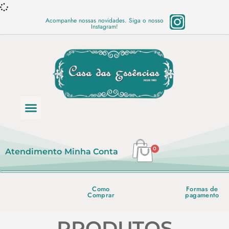
Acompanhe nossas novidades. Siga o nosso
Instagram!
Categoria de produtos
Base Semi Prontas
Mundo Vegano
Produtos Químicos
Lista de preço em PDF
0
Atendimento
Minha Conta
Como
Formas de
Comprar
pagamento
PRODUTOS