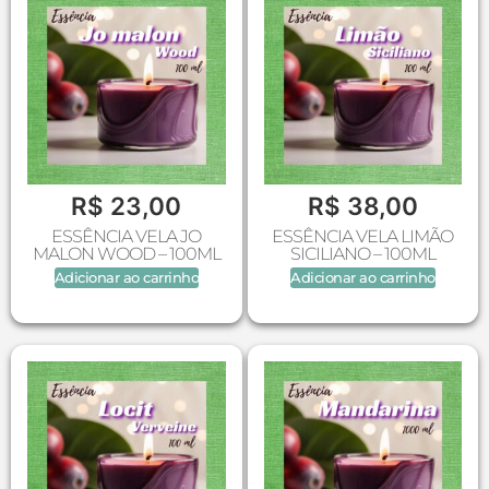
R$
23,00
R$
38,00
ESSÊNCIA VELA JO
ESSÊNCIA VELA LIMÃO
MALON WOOD – 100ML
SICILIANO – 100ML
Adicionar ao carrinho
Adicionar ao carrinho