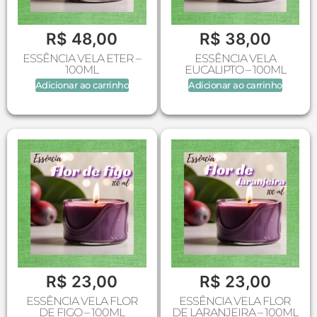
R$
48,00
R$
38,00
ESSÊNCIA VELA ETER –
ESSÊNCIA VELA
100ML
EUCALIPTO – 100ML
Adicionar ao carrinho
Adicionar ao carrinho
R$
23,00
R$
23,00
ESSÊNCIA VELA FLOR
ESSÊNCIA VELA FLOR
DE FIGO – 100ML
DE LARANJEIRA – 100ML