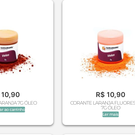
10,90
R$
10,90
ARANJA 7G ÓLEO
CORANTE LARANJA FLUORE
7G ÓLEO
ar ao carrinho
Ler mais