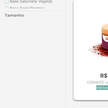
Base Sabonete Vegetal
Base Semi Prontas
Bases para Cosméticos
Tamanho
Bases para Produtos de
Limpeza
Bases Vegetais
Batoque- Gotejadores
Bichos (Molde De Silicone)
Bioessência
Bisnagas (Plástico e
Alumínio)
Bulbo E Canulas
R$
Ceras & parafinas
CORANTE L
Ceras vegetais
Adicion
Colar Aromatizador
Corações (Molde De
Silicone)