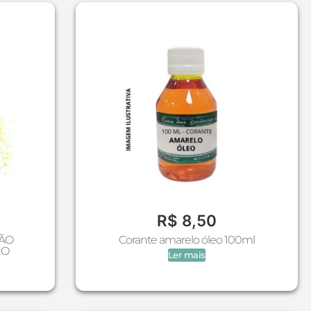
R$
8,50
MÃO
Corante amarelo óleo 100ml
EO
Ler mais