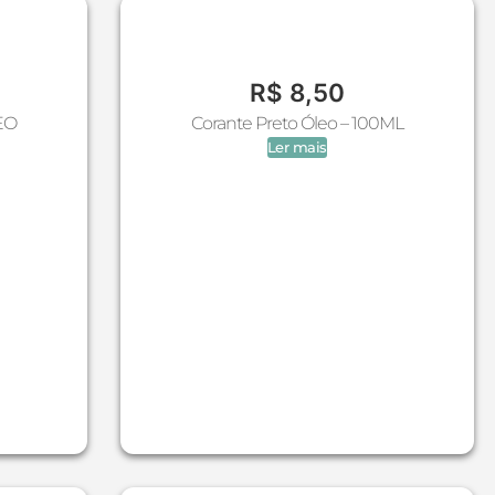
R$
8,50
EO
Corante Preto Óleo – 100ML
Ler mais