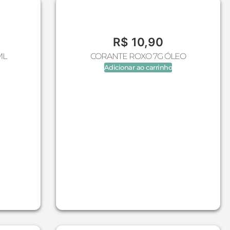
R$
10,90
ML
CORANTE ROXO 7G ÓLEO
Adicionar ao carrinho