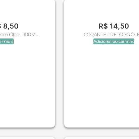
$
8,50
R$
14,50
rom Óleo – 100ML
CORANTE PRETO 7G ÓL
er mais
Adicionar ao carrinho