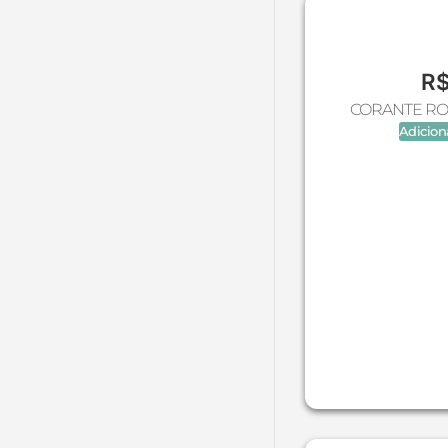
Frasco Conta Gotas
Frasco J - Jr
Frasco R
R
Frascos Pet
CORANTE RO
Adicion
Frascos Plásticos
Frutas (Molde de silicone)
Garrafas em Vidro
Infantil (Molde de silicone)
Laboratório
Lacre Termo Encolhivel
MANTEIGAS NATURAIS
MATÉRIA PRIMA VEGETAL
Mica Lavic
MONTE SEU KIT
Mundo Vegano