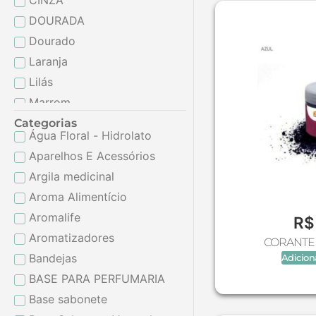
CINZA
DOURADA
Dourado
Laranja
Lilás
Marrom
Prata
Categorias
Água Floral - Hidrolato
PRETA
Aparelhos E Acessórios
Preto
Argila medicinal
Rosa
Aroma Alimentício
Roxo
Aromalife
R$
VALVULA OURO
Aromatizadores
CORANTE 
Verde
Bandejas
Adicion
Verde claro
BASE PARA PERFUMARIA
Vermelho
Base sabonete
Vinho