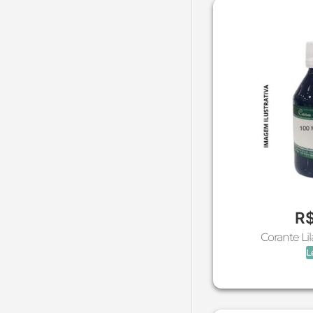
Corante água
Corante Água Pó
Corante álcool
Corante alimentício
Corante Mica
Corante óleo
Corante Óleo Em Pó
Corantes
Cosméticos Naturais
Descartáveis
Dia Das Mães - Pais (Molde
De Silicone)
R
Difusor Eletrico
Corante Li
Diversos
L
Embalagens
Epi (Luva, Touca, Máscara)