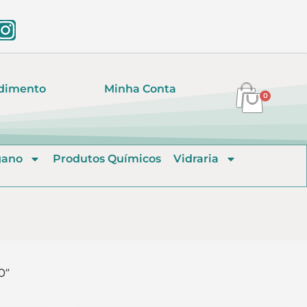
dimento
Minha Conta
0
gano
Produtos Químicos
Vidraria
O”