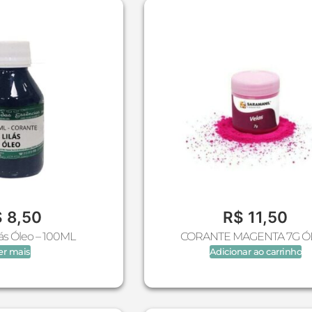
$
8,50
R$
11,50
lás Óleo – 100ML
CORANTE MAGENTA 7G Ó
er mais
Adicionar ao carrinho