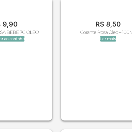
$
9,90
R$
8,50
SA BEBÊ 7G ÓLEO
Corante Rosa Óleo – 100
ar ao carrinho
Ler mais