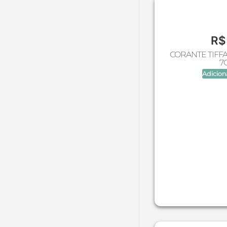
Natal (Molde de silicone)
Neosense
Oleo Natural Vegetal
R$
Panela Esmaltada
CORANTE TIFF
Pígmentos Água
7
Adicion
Pigmentos Vela
Potes de Plástico
Potes de Vidro
Produtos
Produtos Químicos
Produtos Veganos
Químicos Atacado
Rolha Cortiça
Sabonete (Molde de silicone)
Símbolos (Molde de silicone)
Tampa Aplicador