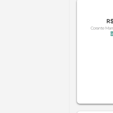
Essência Linha A
Essência Linha Árabe
Essência Linha Importada
R
Essência Linha Popular
Corante Mar
Essência Linha Vela
L
Essências
Extrato Fluido
Extrato Glicerinado
Extrato Glicólico
Extratos
Flores (Molde De Silicone)
Forma de Alumínio
Forma de Silicone
Formas
Formas E Moldes
Frasco Bisnaga