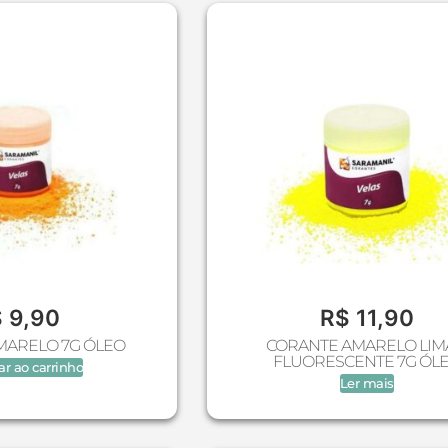
$
9,90
R$
11,90
MARELO 7G ÓLEO
CORANTE AMARELO LI
FLUORESCENTE 7G ÓL
ar ao carrinho
Ler mais