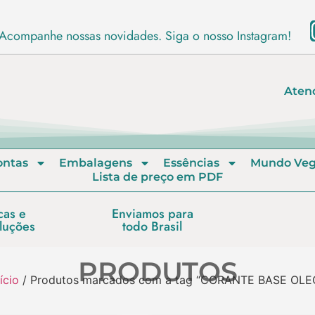
Acompanhe nossas novidades. Siga o nosso Instagram!
Aten
ontas
Embalagens
Essências
Mundo Ve
Lista de preço em PDF
cas e
Enviamos para
luções
todo Brasil
PRODUTOS
ício
/ Produtos marcados com a tag “CORANTE BASE OLE