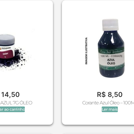
14,50
R$
8,50
AZUL 7G ÓLEO
Corante Azul Óleo – 100
ar ao carrinho
Ler mais