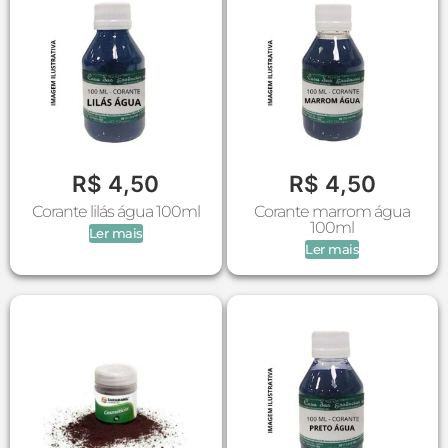
R$
4,50
R$
4,50
Corante lilás água 100ml
Corante marrom água
100ml
Ler mais
Ler mais