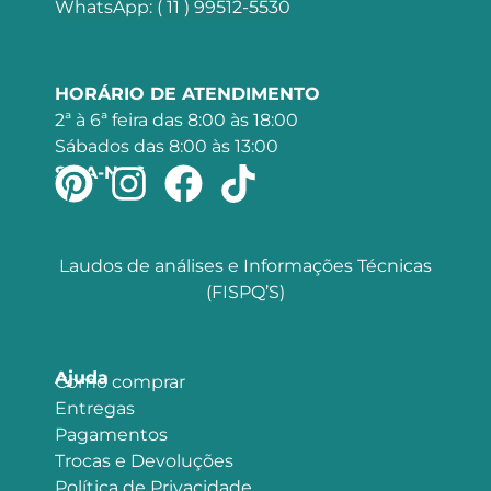
WhatsApp: ( 11 ) 99512-5530
HORÁRIO DE ATENDIMENTO
2ª à 6ª feira das 8:00 às 18:00
Sábados das 8:00 às 13:00
SIGA-NOS
Laudos de análises e Informações Técnicas
(FISPQ’S)
Ajuda
Como comprar
Entregas
Pagamentos
Trocas e Devoluções
Política de Privacidade