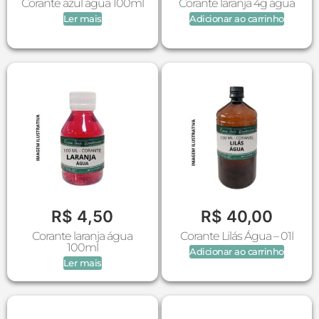
Corante azul água 100ml
Corante laranja 4g água
Ler mais
Adicionar ao carrinho
R$
4,50
R$
40,00
Corante laranja água
Corante Lilás Água – 01l
100ml
Adicionar ao carrinho
Ler mais