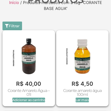
Início
/ Produtos marcados com a tag “CORANTE
BASE AGUA”
Filtrar
R$
40,00
R$
4,50
Corante Amarelo Água –
Corante amarelo água
01l
100ml
Adicionar ao carrinho
Ler mais