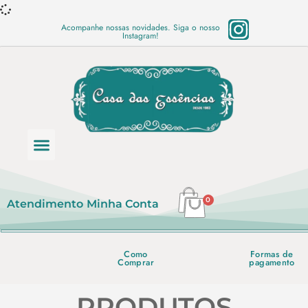
Acompanhe nossas novidades. Siga o nosso
Instagram!
Categoria de produtos
Base Semi Prontas
Mundo Vegano
Produtos Químicos
Lista de preço em PDF
0
Atendimento
Minha Conta
Como
Formas de
Comprar
pagamento
PRODUTOS