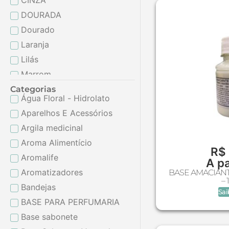
CINZA
DOURADA
Dourado
Laranja
Lilás
Marrom
Prata
Categorias
Água Floral - Hidrolato
PRETA
Aparelhos E Acessórios
Preto
Argila medicinal
Rosa
Aroma Alimentício
Roxo
R$
Aromalife
A pa
VALVULA OURO
Aromatizadores
BASE AMACIANT
Verde
–
Bandejas
Verde claro
Sai
BASE PARA PERFUMARIA
Vermelho
Base sabonete
Vinho