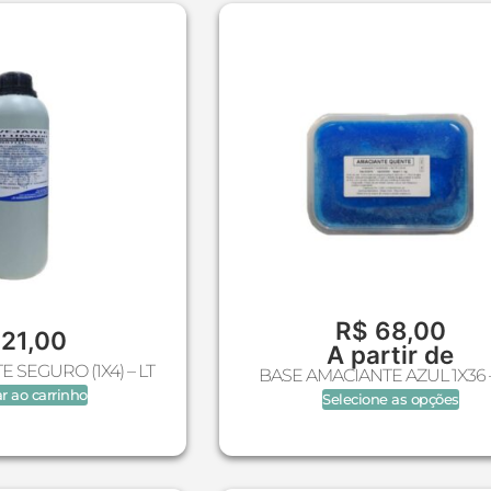
R$
68,00
21,00
A partir de
 SEGURO (1X4) – LT
BASE AMACIANTE AZUL 1X36 
r ao carrinho
Selecione as opções