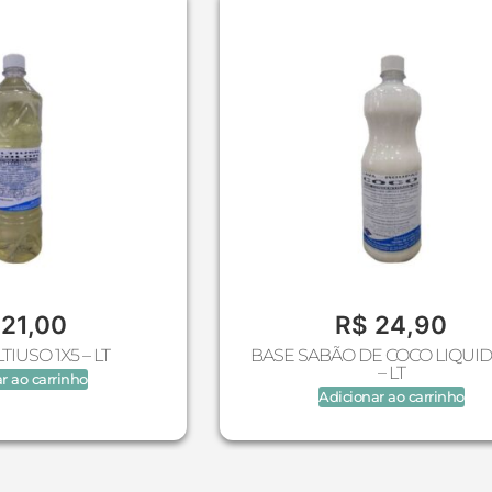
21,00
R$
24,90
IUSO 1X5 – LT
BASE SABÃO DE COCO LIQUID
– LT
r ao carrinho
Adicionar ao carrinho