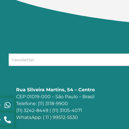
Essência Linha A
Essência Linha Árabe
Essência Linha Importada
Essência Linha Popular
Essência Linha Vela
Essências
Extrato Fluido
Extrato Glicerinado
Extrato Glicólico
Extratos
Flores (Molde De Silicone)
Rua Silveira Martins, 54 – Centro
Forma de Alumínio
CEP 01019-000 – São Paulo – Brasil
Forma de Silicone
Telefone: (11) 3118-9900
p
Formas
(11) 3242-8449 | (11) 3105-4071
WhatsApp: ( 11 ) 99512-5530
Formas E Moldes
e
Frasco Bisnaga