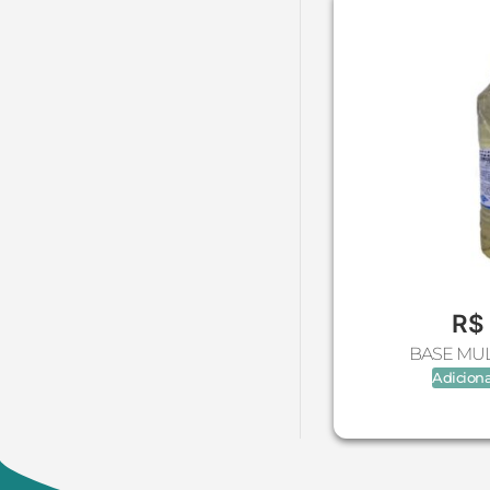
Corante água
Corante Água Pó
Corante álcool
Corante alimentício
Corante Mica
Corante óleo
Corante Óleo Em Pó
Corantes
Cosméticos Naturais
Descartáveis
Dia Das Mães - Pais (Molde
R$
De Silicone)
BASE MULT
Difusor Eletrico
Adiciona
Diversos
Embalagens
Epi (Luva, Touca, Máscara)