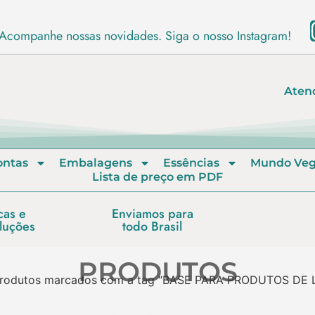
Acompanhe nossas novidades. Siga o nosso Instagram!
Aten
ontas
Embalagens
Essências
Mundo Ve
Lista de preço em PDF
cas e
Enviamos para
luções
todo Brasil
PRODUTOS
rodutos marcados com a tag “BASE PARA PRODUTOS DE 