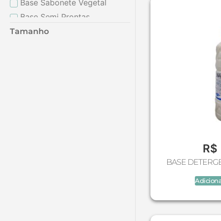
Base Sabonete Vegetal
Base Semi Prontas
Bases para Cosméticos
Tamanho
Bases para Produtos de
Limpeza
Bases Vegetais
Batoque- Gotejadores
Bichos (Molde De Silicone)
Bioessência
Bisnagas (Plástico e
Alumínio)
Bulbo E Canulas
R$
Ceras & parafinas
BASE DETERGE
Ceras vegetais
Adiciona
Colar Aromatizador
Corações (Molde De
Silicone)