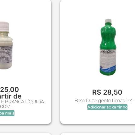
25,00
R$
28,50
rtir de
Base Detergente Limão 1×4 –
E BRANCA LÍQUIDA
 100ML
Adicionar ao carrinho
ba mais